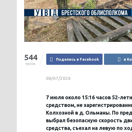
544
Поделись в Facebook
в К
просм.
08/07/2026
7 июля около 15:16 часов 52-ле
средством, не зарегистрированн
Колхозной в д. Ольманы. По пр
выбрал безопасную скорость дви
средства, съехал на левую по х