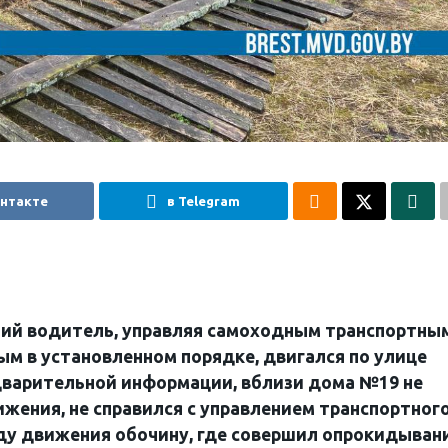
онтакте
в Telegram
тний водитель, управляя самоходным транспортны
ым в установленном порядке, двигался по улице
едварительной информации, вблизи дома №19 не
жения, не справился с управлением транспортног
оду движения обочину, где совершил опрокидывани