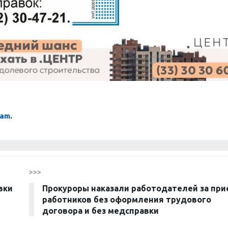
ram
.
>>>
вки
Прокуроры наказали работодателей за при
работников без оформления трудового
договора и без медсправки