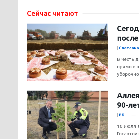
Сейчас читают
Cегод
после
|
Светлана
В честь 
прямо в 
уборочной
Аллея
90-ле
|
ВБ
10 июля 
Госавтои