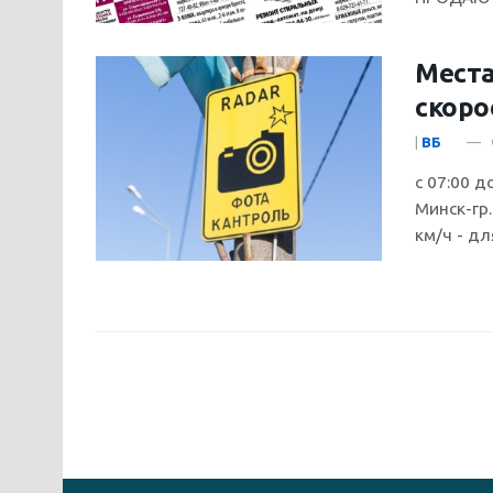
Места
скоро
|
ВБ
с 07:00 д
Минск-гр
км/ч - для