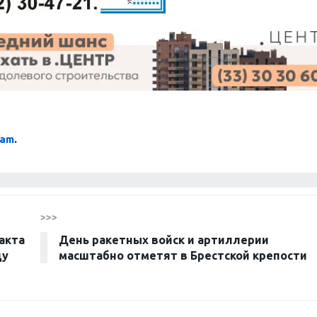
ram
.
>>>
акта
День ракетных войск и артиллерии
цу
масштабно отметят в Брестской крепости