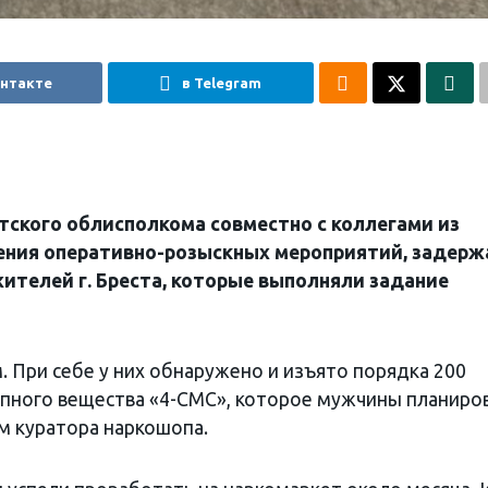
онтакте
в Telegram
ского облисполкома совместно с коллегами из
ения оперативно-розыскных мероприятий, задер
ителей г. Бреста, которые выполняли задание
 При себе у них обнаружено и изъято порядка 200
опного вещества «4-СМС», которое мужчины планиро
м куратора наркошопа.