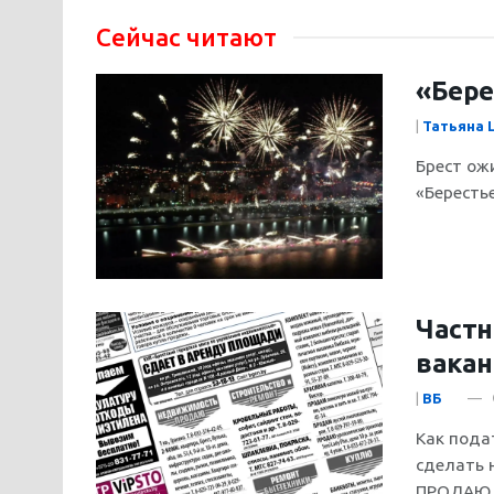
Сейчас читают
«Бере
|
Татьяна
Брест ож
«Берестье
Частн
вакан
|
ВБ
Как пода
сделать 
ПРОДАЮ у