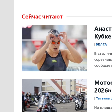
Сейчас читают
Анаст
Кубке
|
БЕЛТА
В столич
соревнов
сообщает 
Мотоф
2026»
|
Татьяна
На площа