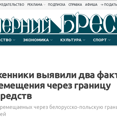
ИЗДАТЕЛЬСТВО
РЕКЛАМА
ПОДПИСКА
СПРАВКА
АФИША
-> ПОДАТ
СТВО
ЭКОНОМИКА
КУЛЬТУРА
СПОРТ
женники выявили два фак
емещения через границу
средств
еремещаемых через белорусско-польскую гран
лей