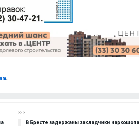
ram
.
>>>
ла
В Бресте задержаны закладчики наркошоп