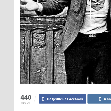
440
Поделись в Facebook
в К
просм.