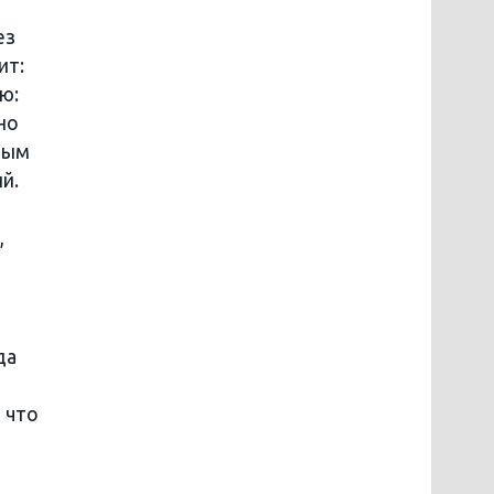
ез
ит:
ю:
но
ным
й.
,
да
, что