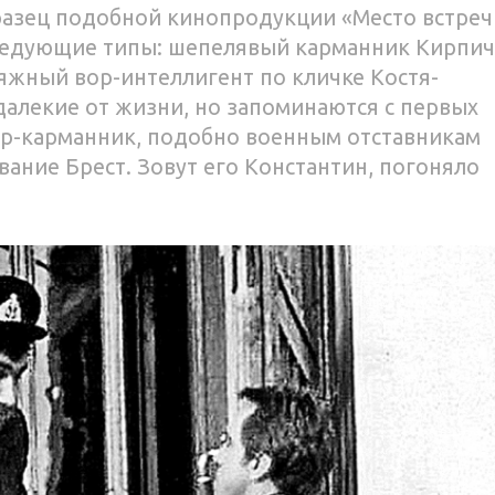
разец подобной кинопродукции «Место встреч
ледующие типы: шепелявый карманник Кирпич
ьяжный вор-интеллигент по кличке Костя-
далекие от жизни, но запоминаются с первых
ор-карманник, подобно военным отставникам
ание Брест. Зовут его Константин, погоняло