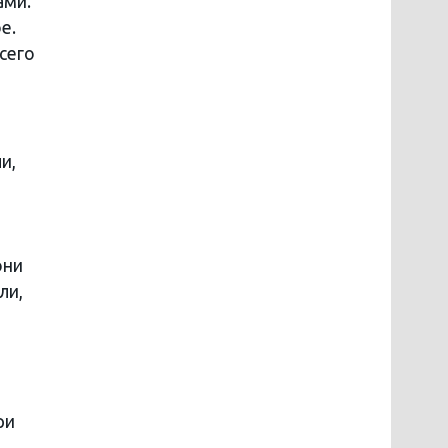
ами.
е.
сего
и,
они
ли,
о
ри