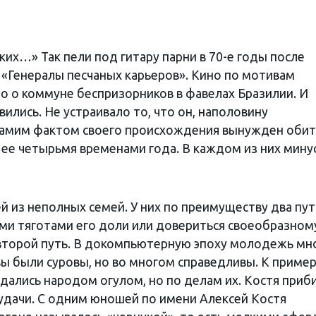
ких…» Так пели под гитару парни в 70-е годы после
«Генералы песчаных карьеров». Кино по мотивам
 о коммуне беспризорников в фавелах Бразилии. И
вились. Не устраивало то, что он, наполовину
 самим фактом своего происхождения вынужден обит
 ее четырьмя временами года. В каждом из них мину
 из неполных семей. У них по преимуществу два пут
ми тяготами его доли или довериться своеобразном
 второй путь. В докомпьютерную эпоху молодежь мн
ы были суровы, но во многом справедливы. К пример
дались народом огулом, но по делам их. Костя приб
удачи. С одним юношей по имени Алексей Костя