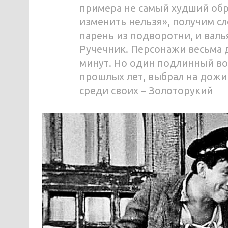
примера не самый худший об
изменить нельзя», получим с
парень из подворотни, и вал
Ручечник. Персонажи весьма 
минут. Но один подлинный в
прошлых лет, выбрал на дожив
среди своих – Золоторукий