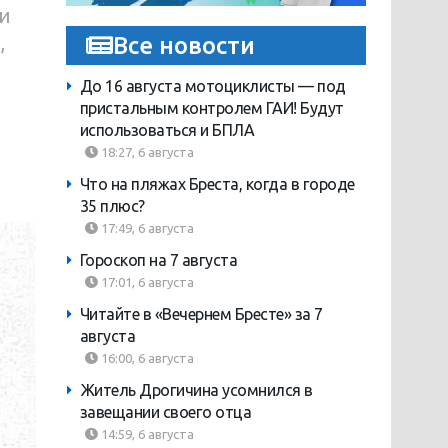
и
,
Все новости
До 16 августа мотоциклисты — под
пристальным контролем ГАИ! Будут
использоваться и БПЛА
18:27, 6 августа
Что на пляжах Бреста, когда в городе
35 плюс?
17:49, 6 августа
Гороскоп на 7 августа
17:01, 6 августа
Читайте в «Вечернем Бресте» за 7
августа
16:00, 6 августа
Житель Дрогичина усомнился в
завещании своего отца
14:59, 6 августа