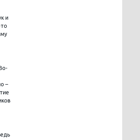
к и
-то
ему
Во-
о –
ятие
иков
ведь