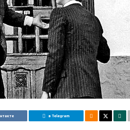
онтакте
в Telegram