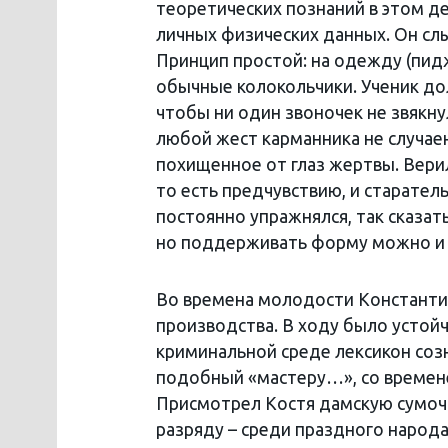
теоретических познаний в этом де
личных физических данных. Он сл
Принцип простой: на одежду (пид
обычные колокольчики. Ученик до
чтобы ни один звоночек не звякну
любой жест карманника не случае
похищенное от глаз жертвы. Верил
то есть предчувствию, и старатель
постоянно упражнялся, так сказать
но поддерживать форму можно и н
Во времена молодости Константин
производства. В ходу было устой
криминальной среде лексикон созн
подобный «мастеру…», со времене
Присмотрел Костя дамскую сумочк
разряду – среди праздного народ