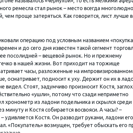
ргоне называлось «чернухой», то есть мелкими афер
ого ремесла стал рынок – место всегда многолюдно
, чем проще затеряться. Как говорится, лист лучше в
иковали операцию под условным названием «покупка
времен и до сего дня известен такой сегмент торговл
 нее посолидней – вещевой рынок. Но и прежнему
ечко в нашей жизни. Вот приходит на торжище
матривает часы, разложенные на импровизированном
ше, осматривает, подносит к уху. Держит он их в лад
не видел. Стоят, задумчиво произносит Костя, заглох
йствительно «ушли», потому что сзади неприметно
л хронометр из ладони подельника и скрылся среди
з минуту и Костя собирается восвояси. А часы? –
 – удивляется Костя. Он разводит руками, ладони ег
ал. «Покупатель» возмущен, требует обыскать его п
аказанно.