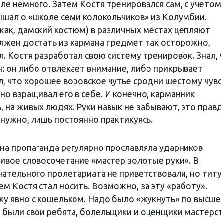
ле немного. Затем Костя тренировался сам, с учетом
ышал о «школе семи колокольчиков» из Колумбии.
жак, дамский костюм) в различных местах цепляют
лжен достать из кармана предмет так осторожно,
л. Костя разработал свою систему тренировок. Знал,
н: он либо отвлекает внимание, либо прикрывает
, что хорошее воровское чутье сродни шестому чувс
но взращивал его в себе. И конечно, карманник
, на живых людях. Руки навык не забывают, это правд
ужно, лишь постоянно практикуясь.
а пропаганда регулярно прославляла ударников
чивое словосочетание «мастер золотые руки». В
ательного пролетариата не приветствовали, но титу
м Костя стал носить. Возможно, за эту «работу».
у явно с кошельком. Надо было «жукнуть» по высш
а были свои ребята, болельщики и оценщики мастерс