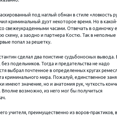
аскированный под наглый обман в стиле «ловкость ру
чил криминальный дуэт некоторое время. Но в какой
 со свежеукраденными часами. Отвечать в одиночку 
сю схему, а заодно и партнера Костю. Так в неполные
рвые попал за решетку.
тантин сделал два поистине судьбоносных вывода. 
, без подельников. Тогда и предательства не надо
остя выбрал почтенное в определенных кругах ремесл
ита криминального мира. Пожалуй, единственное зан
ки имеют значение, но и анатомия рук, чуткость конч
. Вполне возможно, из него мог бы получиться
ач.
него учителя, преимущественно из воров-практиков, 