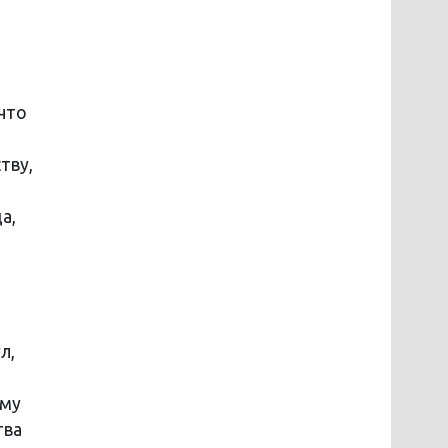
 что
тву,
а,
л,
ему
тва