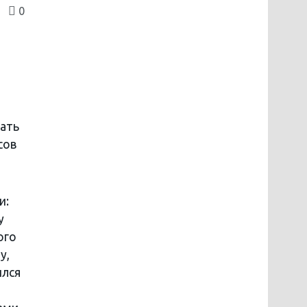
0
ать
сов
и:
у
ого
у,
ился