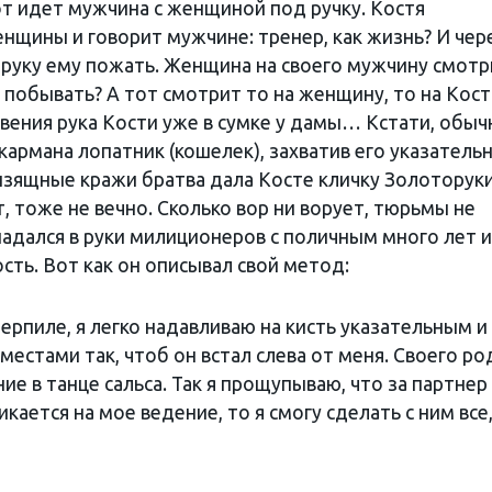
от идет мужчина с женщиной под ручку. Костя
нщины и говорит мужчине: тренер, как жизнь? И чер
 руку ему пожать. Женщина на своего мужчину смотр
м побывать? А тот смотрит то на женщину, то на Кост
овения рука Кости уже в сумке у дамы… Кстати, обыч
кармана лопатник (кошелек), захватив его указатель
изящные кражи братва дала Косте кличку Золоторуки
, тоже не вечно. Сколько вор ни ворует, тюрьмы не
адался в руки милиционеров с поличным много лет и
сть. Вот как он описывал свой метод:
рпиле, я легко надавливаю на кисть указательным и
местами так, чтоб он встал слева от меня. Своего ро
ие в танце сальса. Так я прощупываю, что за партнер
икается на мое ведение, то я смогу сделать с ним все