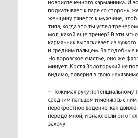
новоиспеченного карманника. И в
подкатывает к паре со стороны же
женщину тянется к мужчине, чтоб
типа, когда это ты успел тренеро
мол, какой еще тренер? В эти мгн
карманник вытаскивает из чужого 
и средним пальцем. За подобные 
Но воровское счастье, оно же фарт
минует. Костя Золоторукий не поп
видимо, поверил в свою неуязвимо
– Пожимая руку потенциальному те
средним пальцем и меняюсь с ним 
перекрестное ведение, как движен
передо мной, и знаю: если он откл
захочу.