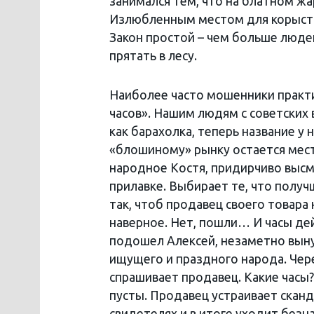
занимался тем, что на блатном жа
Излюбленным местом для корыстн
Закон простой – чем больше людей
прятать в лесу.
Наиболее часто мошенники практ
часов». Нашим людям с советских 
как барахолка, теперь название у
«блошиному» рынку остается мест
народное Костя, придирчиво выс
прилавке. Выбирает те, что получ
так, чтоб продавец своего товара 
наверное. Нет, пошли… И часы де
подошел Алексей, незаметно выну
ищущего и праздного народа. Чере
спрашивает продавец. Какие часы?
пусты. Продавец устраивает сканд
свидетелях и в итоге уходит безн