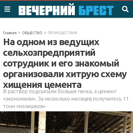
Главная
ОБЩЕСТВО
ПРОИСШЕСТВИЯ
На одном из ведущих
сельхозпредприятий
сотрудник и его знакомый
организовали хитрую схему
хищения цемента
В раствор подсыпали больше песка, а цемент
«экономили». За несколько месяцев получилось 11
тонн «излишков»