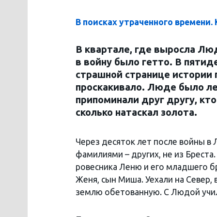
В поисках утраченного времени
В квартале, где выросла Л
в войну было гетто. В пяти
страшной странице истории п
проскакивало. Люде было лет
припоминали друг другу, кто
сколько натаскал золота.
Через десяток лет после войны в
фамилиями – других, не из Бреста
ровесника Леню и его младшего б
Женя, сын Миша. Уехали на Север, 
землю обетованную. С Людой учи