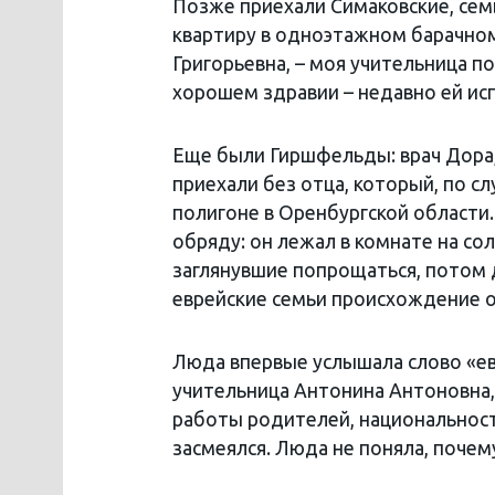
Позже приехали Симаковские, сем
квартиру в одноэтажном барачном
Григорьевна, – моя учительница по
хорошем здравии – недавно ей ис
Еще были Гиршфельды: врач Дора,
приехали без отца, который, по с
полигоне в Оренбургской области.
обряду: он лежал в комнате на со
заглянувшие попрощаться, потом
еврейские семьи происхождение о
Люда впервые услышала слово «евр
учительница Антонина Антоновна, 
работы родителей, национальность
засмеялся. Люда не поняла, почему