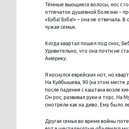
Тёмные вьющиеся волосы, нос с го
отпечаток душевной болезни – про
«Бэба! Бэба!» – она не отвечала. 
чужая семья.
Когда квартал пошел под снос, Бе
Удивительно, что она почти не ста
Америку.
Я коснулся еврейских нот, но квар
На Куйбышева, 90 (на этом месте 
после падения с каштана возле ки
Он рос, развивал руки и торс. На М
смотрели как на диво. Ему было л
Другая семья во время войны поте
вот в шестидесятые объявился муж