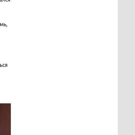
мь,
ься