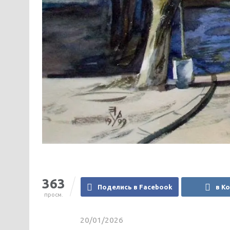
363
Поделись в Facebook
в К
просм.
20/01/2026