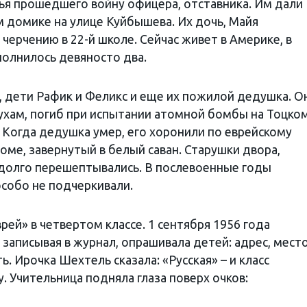
ья прошедшего войну офицера, отставника. Им дали
 домике на улице Куйбышева. Их дочь, Майя
 черчению в 22-й школе. Сейчас живет в Америке, в
полнилось девяносто два.
 дети Рафик и Феликс и еще их пожилой дедушка. О
лухам, погиб при испытании атомной бомбы на Тоцко
 Когда дедушка умер, его хоронили по еврейскому
ломе, завернутый в белый саван. Старушки двора,
 долго перешептывались. В послевоенные годы
собо не подчеркивали.
ей» в четвертом классе. 1 сентября 1956 года
записывая в журнал, опрашивала детей: адрес, мест
. Ирочка Шехтель сказала: «Русская» – и класс
. Учительница подняла глаза поверх очков: