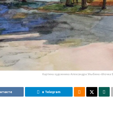
Картина художника Александра Улыбина «Улочка Б
онтакте
в Telegram