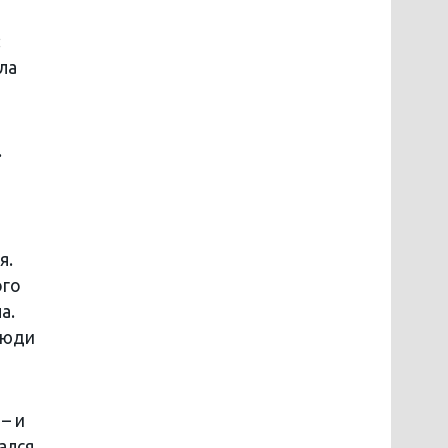
:
ла
.
я.
ого
а.
 люди
– и
ался