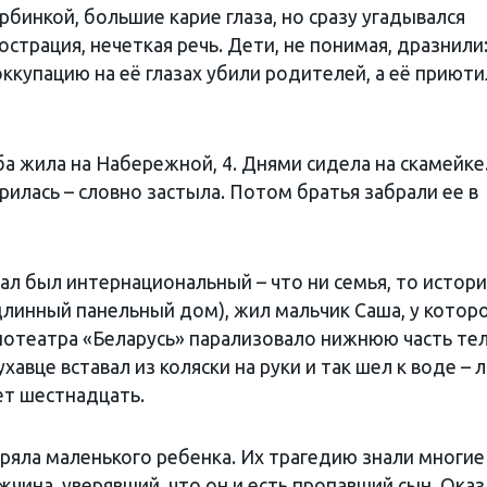
рбинкой, большие карие глаза, но сразу угадывался
страция, нечеткая речь. Дети, не понимая, дразнили
В оккупацию на её глазах убили родителей, а её приюти
ба жила на Набережной, 4. Днями сидела на скамейке
рилась – словно застыла. Потом братья забрали ее в
тал был интернациональный – что ни семья, то истори
длинный панельный дом), жил мальчик Саша, у котор
нотеатра «Беларусь» парализовало нижнюю часть тел
ухавце вставал из коляски на руки и так шел к воде –
ет шестнадцать.
ряла маленького ребенка. Их трагедию знали многие 
чина, уверявший, что он и есть пропавший сын. Оказ