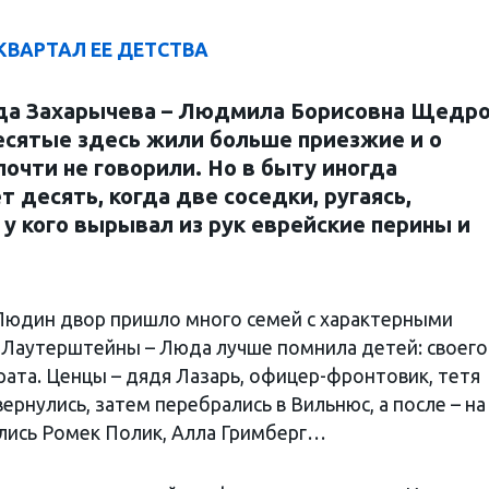
. КВАРТАЛ ЕЕ ДЕТСТВА
юда Захарычева – Людмила Борисовна Щедро
десятые здесь жили больше приезжие и о
очти не говорили. Но в быту иногда
 десять, когда две соседки, ругаясь,
 у кого вырывал из рук еврейские перины и
 Людин двор пришло много семей с характерными
. Лаутерштейны – Люда лучше помнила детей: своего
рата. Ценцы – дядя Лазарь, офицер-фронтовик, тетя
вернулись, затем перебрались в Вильнюс, а после – на
лись Ромек Полик, Алла Гримберг…