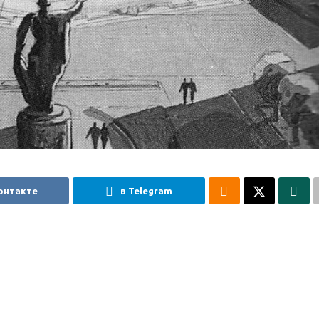
онтакте
в Telegram