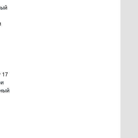
мый
м
 17
ри
ьный