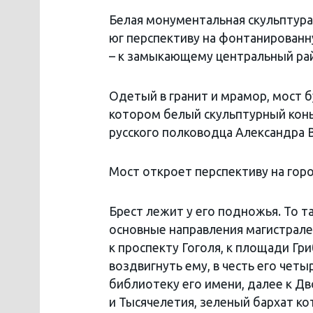
Белая монументальная скульптура 
юг перспективу на фонтанированну
– к замыкающему центральный ра
Одетый в гранит и мрамор, мост 
котором белый скульптурный конь
русского полководца Александра 
Мост откроет перспективу на горо
Брест лежит у его подножья. То т
основные направления магистрале
к проспекту Гоголя, к площади Г
воздвигнуть ему, в честь его чет
библиотеку его имени, далее к Д
и Тысячелетия, зеленый бархат ко