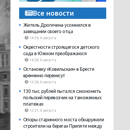
Все новости
Житель Дрогичина усомнился в
завещании своего отца
14:59, 6 августа
Окрестности строящегося детского
сада в Южном преображаюся
14:28, 6 августа
Остановку «Ковельская» в Бресте
временно перенесут
13:28, 6 августа
130 тыс. рублей пытался сэкономить
польский перевозчик на таможенных
платежах
12:31, 6 августа
Опоры старинного моста обнаружили
строители на берегах Припяти между