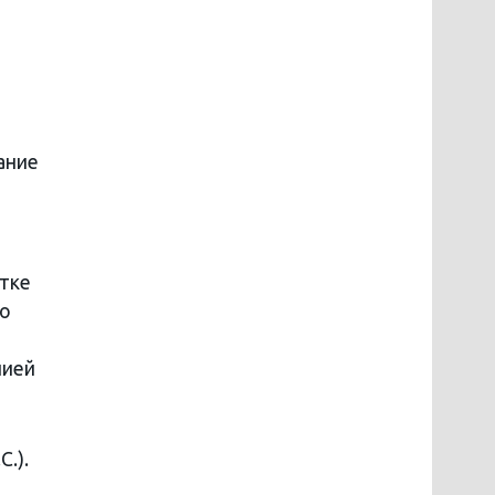
ание
атке
го
нией
.).