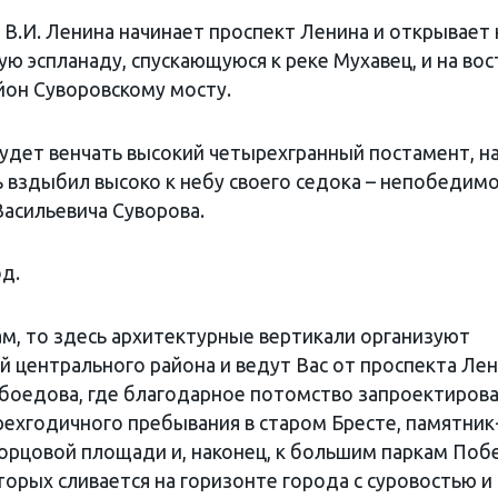
В.И. Ленина начинает проспект Ленина и открывает 
ю эспланаду, спускающуюся к реке Мухавец, и на вос
йон Суворовскому мосту.
будет венчать высокий четырехгранный постамент, н
 вздыбил высоко к небу своего седока – непобедим
Васильевича Суворова.
д.
ам, то здесь архитектурные вертикали организуют
й центрального района и ведут Вас от проспекта Ле
рибоедова, где благодарное потомство запроектиров
ырехгодичного пребывания в старом Бресте, памятник
ворцовой площади и, наконец, к большим паркам По
торых сливается на горизонте города с суровостью и