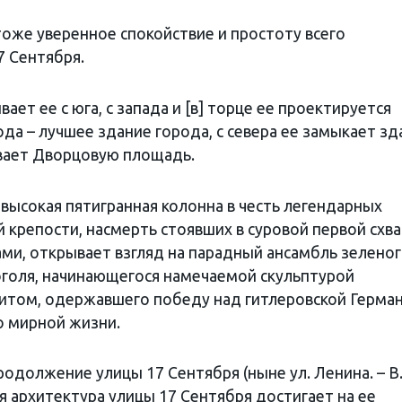
тоже уверенное спокойствие и простоту всего
7 Сентября.
ает ее с юга, с запада и [в] торце ее проектируется
да – лучшее здание города, с севера ее замыкает зд
ывает Дворцовую площадь.
ысокая пятигранная колонна в честь легендарных
 крепости, насмерть стоявших в суровой первой схв
и, открывает взгляд на парадный ансамбль зелено
Гоголя, начинающегося намечаемой скульптурой
итом, одержавшего победу над гитлеровской Герма
о мирной жизни.
одолжение улицы 17 Сентября (ныне ул. Ленина. – В.С
 архитектура улицы 17 Сентября достигает на ее