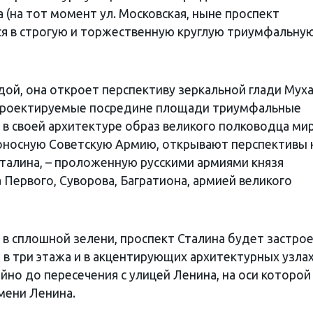
 (на тот момент ул. Московская, ныне проспект
ется в строгую и торжественную круглую триумфальну
дой, она откроет перспективу зеркальной глади Мух
а проектируемые посредине площади триумфальные
 в своей архитектуре образ великого полководца ми
доносную Советскую Армию, открывают перспективы 
Сталина, – проложенную русскими армиями князя
 Первого, Суворова, Багратиона, армией великого
в сплошной зелени, проспект Сталина будет застро
в три этажа и в акцентирующих архитектурных узлах
ойно до пересечения с улицей Ленина, на оси которой
мени Ленина.