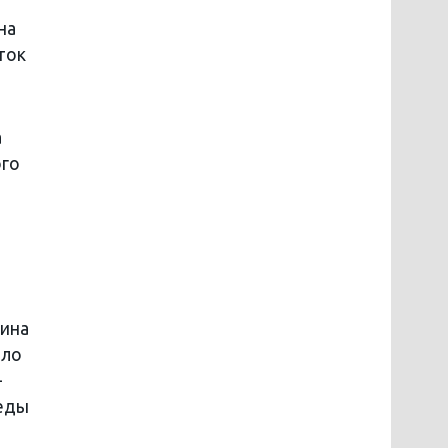
на
ток
а
ого
нина
ало
-
беды