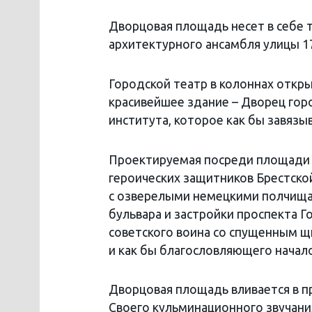
Дворцовая площадь несет в себе 
архитектурного ансамбля улицы 1
Городской театр в колоннах открыв
красивейшее здание – Дворец горо
института, которое как бы завяз
Проектируемая посреди площади в
героических защитников Брестской
с озверелыми немецкими полчищам
бульвара и застройки проспекта 
советского воина со спущенным щ
и как бы благословляющего начал
Дворцовая площадь вливается в пр
Своего кульминационного звучания