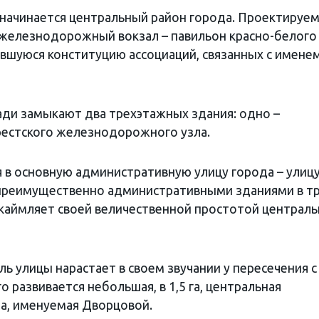
начинается центральный район города. Проектируе
 железнодорожный вокзал – павильон красно-белого
ившуюся конституцию ассоциаций, связанных с имене
и замыкают два трехэтажных здания: одно –
Брестского железнодорожного узла.
 в основную административную улицу города – улицу
 преимущественно административными зданиями в т
 окаймляет своей величественной простотой централ
 улицы нарастает в своем звучании у пересечения с
о развивается небольшая, в 1,5 га, центральная
а, именуемая Дворцовой.