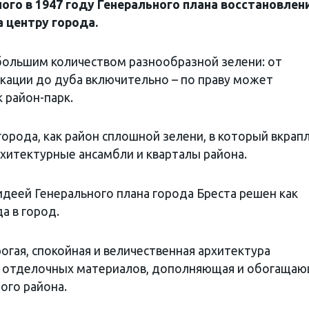
го в 1947 году Генерального плана восстановлен
 центру города.
 большим количеством разнообразной зелени: от
 акации до дуба включительно – по праву может
к район-парк.
орода, как район сплошной зелени, в который вкрап
хитектурные ансамбли и кварталы района.
идеей Генерального плана города Бреста решен как
а в город.
огая, спокойная и величественная архитектура
ну отделочных материалов, дополняющая и обогаща
ого района.