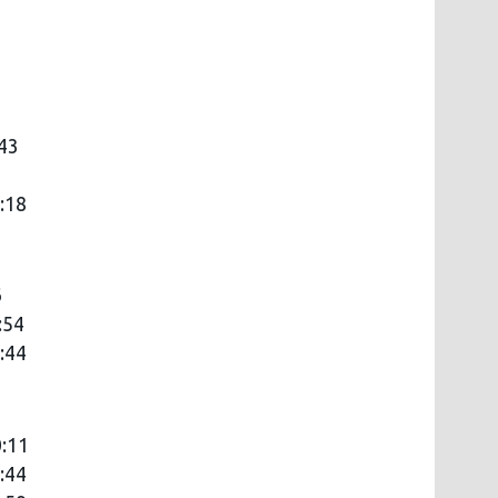
:43
:18
6
:54
:44
0:11
:44