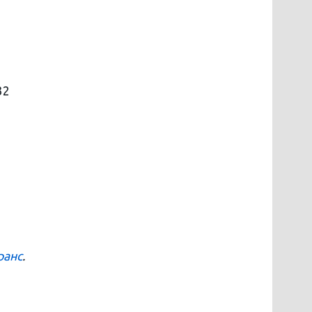
32
ранс
.