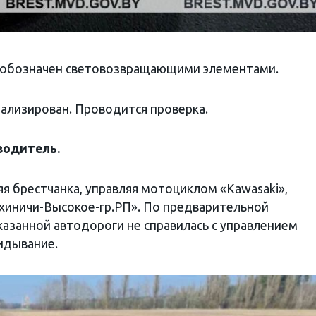
л обозначен световозвращающими элементами.
ализирован. Проводится проверка.
 водитель
.
няя брестчанка, управляя мотоциклом «Kawasaki»,
юхиничи-Высокое-гр.РП». По предварительной
казанной автодороги не справилась с управлением
идывание.