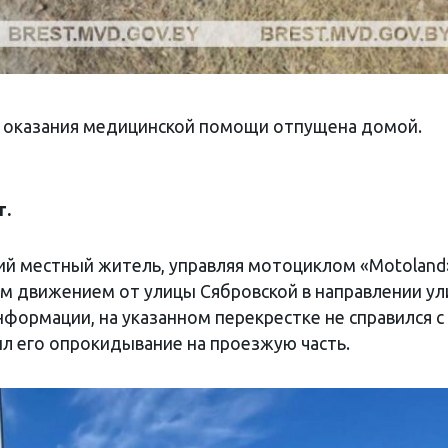
е оказания медицинской помощи отпущена домой.
т
.
ний местный житель, управляя мотоциклом «Motoland
вым движением от улицы Сябровской в направлении у
формации, на указанном перекрестке не справился с
л его опрокидывание на проезжую часть.