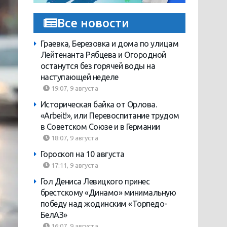
Все новости
Граевка, Березовка и дома по улицам
Лейтенанта Рябцева и Огородной
останутся без горячей воды на
наступающей неделе
19:07, 9 августа
Историческая байка от Орлова.
«Arbeit!», или Перевоспитание трудом
в Советском Союзе и в Германии
18:07, 9 августа
Гороскоп на 10 августа
17:11, 9 августа
Гол Дениса Левицкого принес
брестскому «Динамо» минимальную
победу над жодинским «Торпедо-
БелАЗ»
16:07, 9 августа