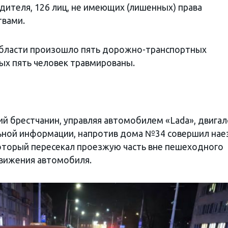
дителя, 126 лиц, не имеющих (лишенных) права
твами.
области произошло пять дорожно-транспортных
рых пять человек травмированы.
ний брестчанин, управляя автомобилем «Lada», двигал
льной информации, напротив дома №34 совершил нае
который пересекал проезжую часть вне пешеходного
движения автомобиля.