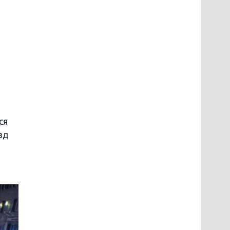
ся
зд