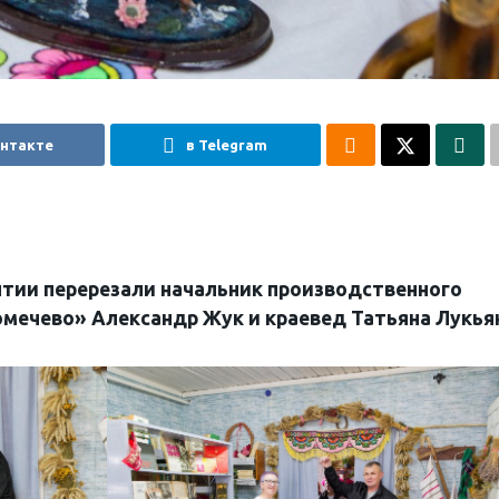
онтакте
в Telegram
тии перерезали начальник производственного
мечево» Александр Жук и краевед Татьяна Лукья