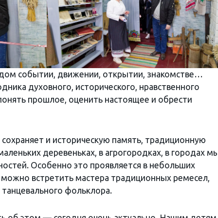
ждом событии, движении, открытии, знакомстве…
дника духовного, исторического, нравственного
понять прошлое, оценить настоящее и обрести
сохраняет и историческую память, традиционную
маленьких деревеньках, в агрогородках, в городах м
остей. Особенно это проявляется в небольших
ня можно встретить мастера традиционных ремесел,
и танцевального фольклора.
ть об этом — сегодня очень актуально. Нашим детям