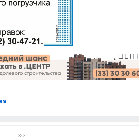
ram
.
>>>