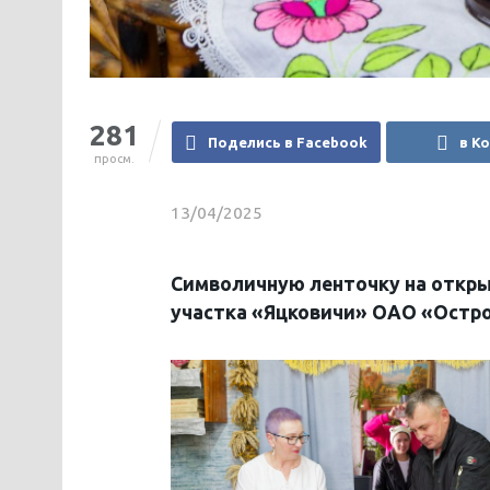
281
Поделись в Facebook
в К
просм.
13/04/2025
Символичную ленточку на откры
участка «Яцковичи» ОАО «Остро