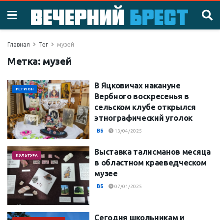
Главная
Тег
музей
Метка:
музей
В Яцковичах накануне
РЕГИОН
Вербного воскресенья в
сельском клубе открылся
этнографический уголок
|
ВБ
13/04/2025
Выставка талисманов месяца
КУЛЬТУРА
в областном краеведческом
музее
|
ВБ
07/01/2025
Сегодня школьникам и