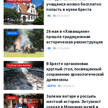
ГОРОД 1000-ЛЕТИЯ
учащимся можно бесплатно
попасть в музеи Бреста
|
ВБ
30/10/2024
26 мая в «Хованщине»
РЕГИОН
прошла традиционная
историческая реконструкция
|
ВБ
27/05/2024
В Бресте организован
ГОРОД 1000-ЛЕТИЯ
круглый стол, посвященный
сохранению археологической
древесины
|
БЕЛТА
27/09/2023
Залежи янтаря и россыпь
ЛЮДИ
местной истории. Энтузиаст
создал в Мокранах музей в