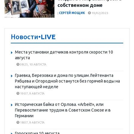
собственном доме
|
СЕРГЕЙ МОЩИК
19/02/2023
Новости
•LIVE
Места установки датчиков контроля скорости 10
августа
08:25, 10 АВГУСТА
Граевка, Березовка и дома по улицам Лейтенанта
Рябцева и Огородной останутся без горячей воды на
наступающей неделе
19:07, 9 АВГУСТА
Историческая байка от Орлова. «Arbeit!», или
Перевоспитание трудом в Советском Союзе и в
Германии
18:07, 9 АВГУСТА
Гороскоп на 10 августа