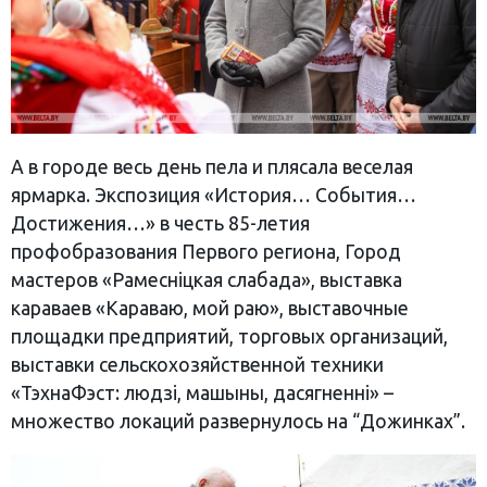
А в городе весь день пела и плясала веселая
ярмарка. Экспозиция «История… События…
Достижения…» в честь 85-летия
профобразования Первого региона, Город
мастеров «Рамесніцкая слабада», выставка
караваев «Караваю, мой раю», выставочные
площадки предприятий, торговых организаций,
выставки сельскохозяйственной техники
«ТэхнаФэст: людзі, машыны, дасягненні» –
множество локаций развернулось на “Дожинках”.