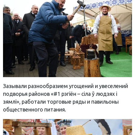
Зазывали разнообразием угощений и увеселений
подворья районов «#1 рэгіён – сіла ў людзях і
зямлі», работали торговые ряды и павильоны
общественного питания.