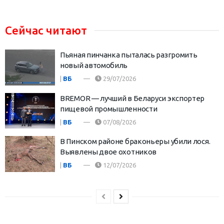
Сейчас читают
Пьяная пинчанка пыталась разгромить
новый автомобиль
|
ВБ
29/07/2026
BREMOR — лучший в Беларуси экспортер
пищевой промышленности
|
ВБ
07/08/2026
В Пинском районе браконьеры убили лося.
Выявлены двое охотников
|
ВБ
12/07/2026