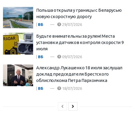
Польша открыла у границы с Беларусью
новую скоростную дорогу
|
ВБ
29/07/2026
Будьте внимательны за рулем! Места
установки датчиков контроля скорости 9
июля
|
ВБ
09/07/2026
Александр Лукашенко 18 июля заслушал
доклад председателя Брестского
облисполкома Петра Пархомчика
|
ВБ
18/07/2026