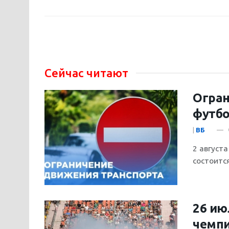
Сейчас читают
Огран
футб
|
ВБ
2 августа
состоитс
26 ию
чемпи