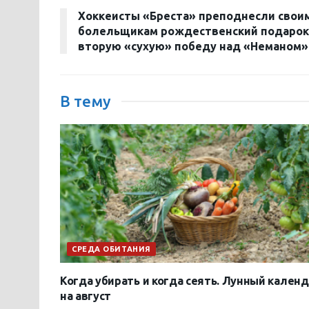
Хоккеисты «Бреста» преподнесли свои
болельщикам рождественский подарок
вторую «сухую» победу над «Неманом»
В тему
СРЕДА ОБИТАНИЯ
Когда убирать и когда сеять. Лунный кален
на август