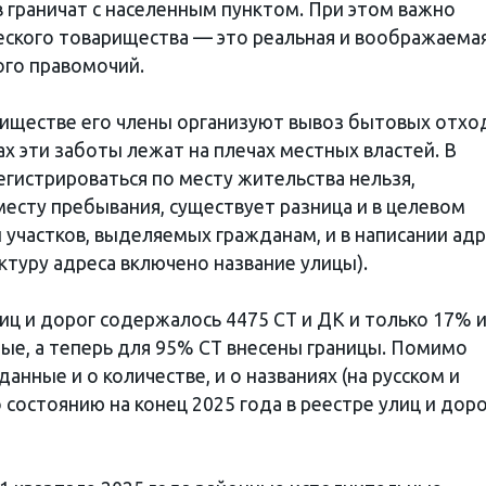
 граничат с населенным пунктом. При этом важно
ческого товарищества — это реальная и воображаема
ого правомочий.
риществе его члены организуют вывоз бытовых отхо
тах эти заботы лежат на плечах местных властей. В
гистрироваться по месту жительства нельзя,
месту пребывания, существует разница и в целевом
 участков, выделяемых гражданам, и в написании адр
уктуру адреса включено название улицы).
лиц и дорог содержалось 4475 СТ и ДК и только 17% 
ые, а теперь для 95% СТ внесены границы. Помимо
данные и о количестве, и о названиях (на русском и
 состоянию на конец 2025 года в реестре улиц и дор