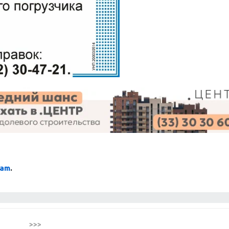
ram
.
>>>