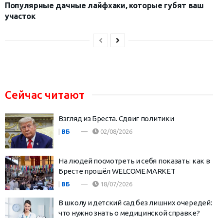
Популярные дачные лайфхаки, которые губят ваш
участок
Сейчас читают
Взгляд из Бреста. Сдвиг политики
|
ВБ
02/08/2026
На людей посмотреть и себя показать: как в
Бресте прошёл WELCOME MARKET
|
ВБ
18/07/2026
В школу и детский сад без лишних очередей:
что нужно знать о медицинской справке?