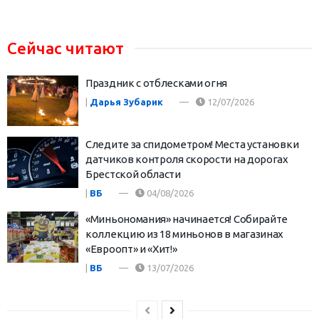
Сейчас читают
Праздник с отблесками огня
|
Дарья Зубарик
12/07/2026
Следите за спидометром! Места установки
датчиков контроля скорости на дорогах
Брестской области
|
ВБ
04/08/2026
«Миньономания» начинается! Собирайте
коллекцию из 18 миньонов в магазинах
«Евроопт» и «Хит!»
|
ВБ
13/07/2026