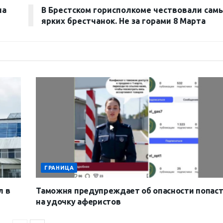
на
В Брестском горисполкоме чествовали сам
ярких брестчанок. Не за горами 8 Марта
ГРАНИЦА
л в
Таможня предупреждает об опасности попаст
на удочку аферистов