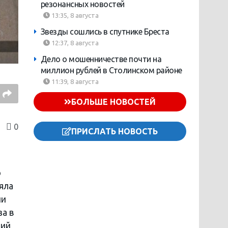
резонансных новостей
13:35, 8 августа
Звезды сошлись в спутнике Бреста
12:37, 8 августа
Дело о мошенничестве почти на
миллион рублей в Столинском районе
11:39, 8 августа
БОЛЬШЕ НОВОСТЕЙ
0
ПРИСЛАТЬ НОВОСТЬ
ю
яла
ни
за в
ний