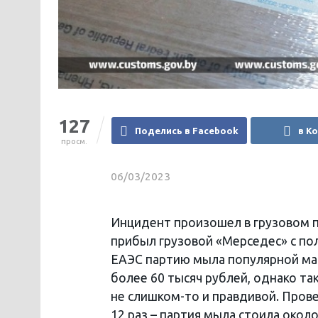
127
Поделись в Facebook
в К
просм.
06/03/2023
Инцидент произошел в грузовом п
прибыл грузовой «Мерседес» с по
ЕАЭС партию мыла популярной мар
более 60 тысяч рублей, однако т
не слишком-то и правдивой. Прове
12 раз – партия мыла стоила око