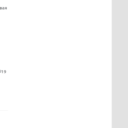
вая
№19