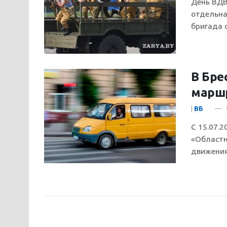
День ВДВ
отдельна
бригада 
В Бре
марш
|
ВБ
С 15.07.
«Областн
движения 