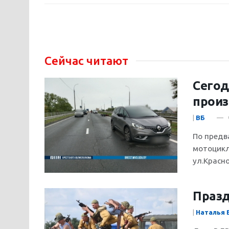
Сейчас читают
Сегод
произ
|
ВБ
По предв
мотоцикл
ул.Красн
Празд
|
Наталья 