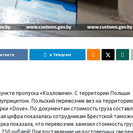
онтакте
в Telegram
ункте пропуска «Козловичи». С территории Польши
луприцепом. Польский перевозчик вез на территори
ки «Dove». По документам стоимость груза составл
акая цифра показалась сотрудникам Брестской тамож
рка показала, что перевозчик занизил стоимость гру
ло 750 рублей! Предоставление недостоверных сведе