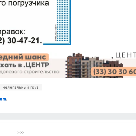
нелегальный груз
ram
.
>>>