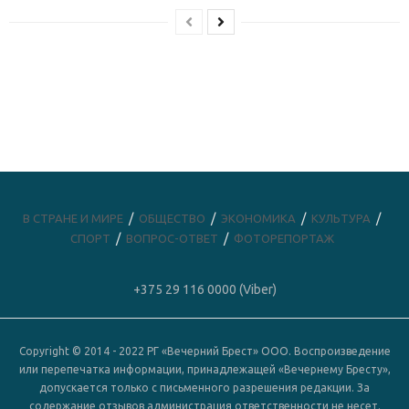
В СТРАНЕ И МИРЕ
ОБЩЕСТВО
ЭКОНОМИКА
КУЛЬТУРА
СПОРТ
ВОПРОС-ОТВЕТ
ФОТОРЕПОРТАЖ
+375 29 116 0000 (Viber)
Copyright © 2014 - 2022 РГ «Вечерний Брест» ООО. Воспроизведение
или перепечатка информации, принадлежащей «Вечернему Бресту»,
допускается только с письменного разрешения редакции. За
содержание отзывов администрация ответственности не несет.