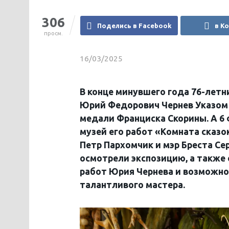
306
Поделись в Facebook
в К
просм.
16/03/2025
В конце минувшего года 76-летни
Юрий Федорович Чернев Указом 
медали Франциска Скорины. А 6
музей его работ «Комната сказ
Петр Пархомчик и мэр Бреста Се
осмотрели экспозицию, а также
работ Юрия Чернева и возможно
талантливого мастера.