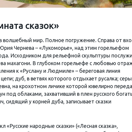
мната сказок»
в волшебный мир. Полное погружение. Справа от вхо
Юрия Чернева – «Лукоморье», над этим горельефом
года. Исходником для рельефной скульптуры послуж
ева махагони. В глубоком горельефе с любовью отра
ления к «Руслану и Людмиле» – береговая линия
цепи; дуб, в ветвях которого отдыхает русалка; сер
ревна, на крохотном личике которой ювелирно перед
ун под облаками, захвативший в плен русского богат
ч, сидящий у корней дуба, записывает сказки
 «Русские народные сказки» («Лесная сказка»,