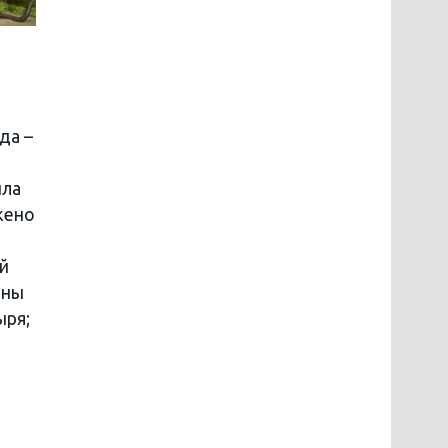
да –
ила
жено
ый
аны
ыря;