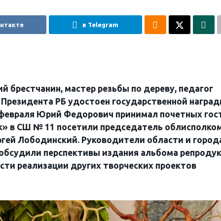
онтакте
в Telegram
й брестчанин, мастер резьбы по дереву, педагог
Президента РБ удостоен государственной награ
 февраля Юрий Федорович принимал почетных гос
ок» в СШ № 11 посетили председатель облисполко
ргей Лободинский. Руководители области и город
 обсудили перспективы издания альбома репроду
сти реализации других творческих проектов