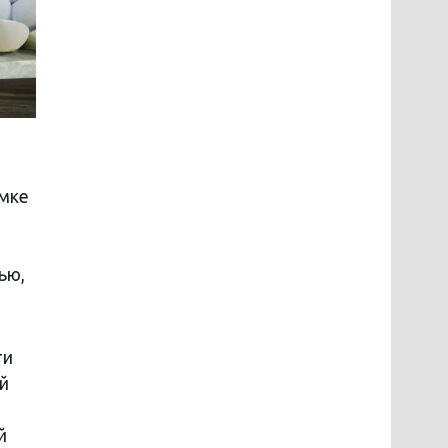
умке
ью,
ти
й
й