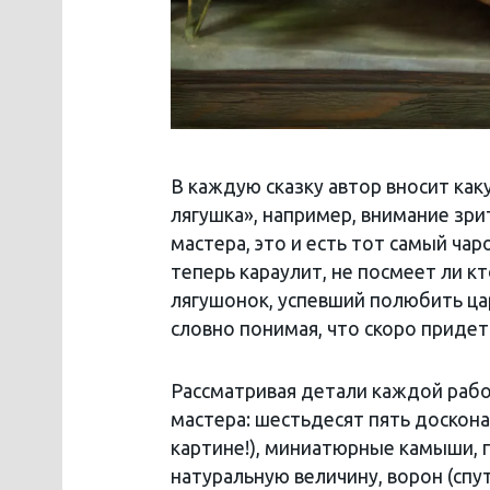
В каждую сказку автор вносит как
лягушка», например, внимание зр
мастера, это и есть тот самый ча
теперь караулит, не посмеет ли 
лягушонок, успевший полюбить цар
словно понимая, что скоро придет
Рассматривая детали каждой рабо
мастера: шестьдесят пять доскон
картине!), миниатюрные камыши, 
натуральную величину, ворон (спу