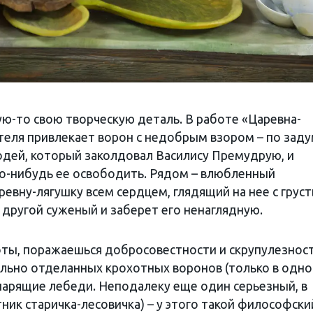
ую-то свою творческую деталь. В работе «Царевна-
ителя привлекает ворон с недобрым взором – по зад
родей, который заколдовал Василису Премудрую, и
кто-нибудь ее освободить. Рядом – влюбленный
евну-лягушку всем сердцем, глядящий на нее с груст
 другой суженый и заберет его ненаглядную.
ты, поражаешься добросовестности и скрупулезнос
ально отделанных крохотных воронов (только в одно
парящие лебеди. Неподалеку еще один серьезный, в
тник старичка-лесовичка) – у этого такой философски