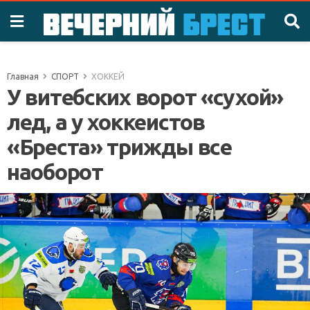
Главная
СПОРТ
ХОККЕЙ
У витебских ворот «сухой»
лед, а у хоккеистов
«Бреста» трижды все
наоборот