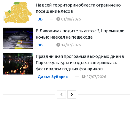
На всей территории области ограничено
посещение лесов
|
ВБ
01/08/2026
В Ляховичах водитель авто с 3,1 промилле
ночью наехал на пешехода
|
ВБ
14/07/2026
Праздничная программа выходных дней в
Парке культуры и отдыха завершилась
фестивалем водных фонариков
|
Дарья Зубарик
27/07/2026