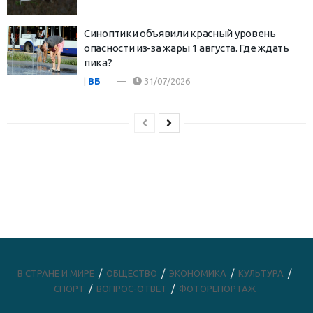
Синоптики объявили красный уровень
опасности из-за жары 1 августа. Где ждать
пика?
|
ВБ
31/07/2026
В СТРАНЕ И МИРЕ
ОБЩЕСТВО
ЭКОНОМИКА
КУЛЬТУРА
СПОРТ
ВОПРОС-ОТВЕТ
ФОТОРЕПОРТАЖ