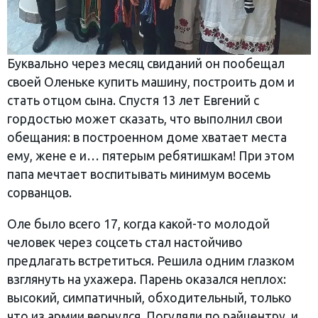
Буквально через месяц свиданий он пообещал
своей Оленьке купить машину, построить дом и
стать отцом сына. Спустя 13 лет Евгений с
гордостью может сказать, что выполнил свои
обещания: в построенном доме хватает места
ему, жене е и… пятерым ребятишкам! При этом
папа мечтает воспитывать минимум восемь
сорванцов.
Оле было всего 17, когда какой-то молодой
человек через соцсеть стал настойчиво
предлагать встретиться. Решила одним глазком
взглянуть на ухажера. Парень оказался неплох:
высокий, симпатичный, обходительный, только
что из армии вернулся. Погуляли по райцентру, и