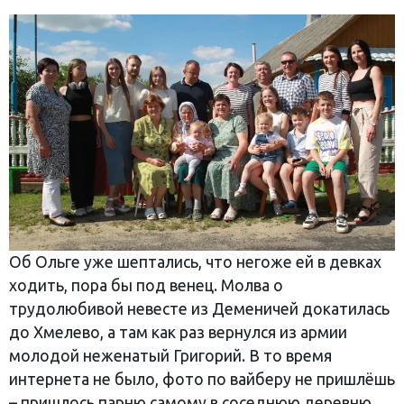
Об Ольге уже шептались, что негоже ей в девках
ходить, пора бы под венец. Молва о
трудолюбивой невесте из Деменичей докатилась
до Хмелево, а там как раз вернулся из армии
молодой неженатый Григорий. В то время
интернета не было, фото по вайберу не пришлёшь
– пришлось парню самому в соседнюю деревню