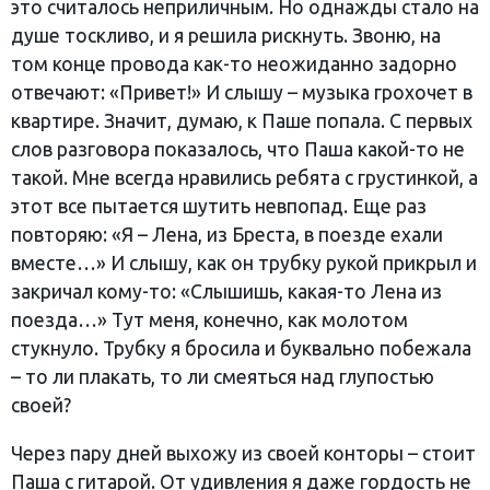
это считалось неприличным. Но однажды стало на
душе тоскливо, и я решила рискнуть. Звоню, на
том конце провода как-то неожиданно задорно
отвечают: «Привет!» И слышу – музыка грохочет в
квартире. Значит, думаю, к Паше попала. С первых
слов разговора показалось, что Паша какой-то не
такой. Мне всегда нравились ребята с грустинкой, а
этот все пытается шутить невпопад. Еще раз
повторяю: «Я – Лена, из Бреста, в поезде ехали
вместе…» И слышу, как он трубку рукой прикрыл и
закричал кому-то: «Слышишь, какая-то Лена из
поезда…» Тут меня, конечно, как молотом
стукнуло. Трубку я бросила и буквально побежала
– то ли плакать, то ли смеяться над глупостью
своей?
Через пару дней выхожу из своей конторы – стоит
Паша с гитарой. От удивления я даже гордость не