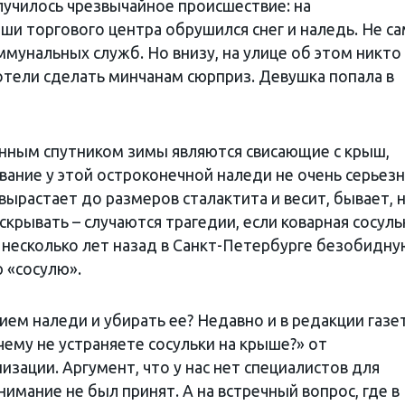
лучилось чрезвычайное происшествие: на
и торгового центра обрушился снег и наледь. Не са
ммунальных служб. Но внизу, на улице об этом никто
отели сделать минчанам сюрприз. Девушка попала в
енным спутником зимы являются свисающие с крыш,
звание у этой остроконечной наледи не очень серьезн
вырастает до размеров сталактита и весит, бывает, 
скрывать – случаются трагедии, если коварная сосуль
у несколько лет назад в Санкт-Петербурге безобидну
 «сосулю».
ем наледи и убирать ее? Недавно и в редакции газе
ему не устраняете сосульки на крыше?» от
зации. Аргумент, что у нас нет специалистов для
имание не был принят. А на встречный вопрос, где в