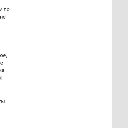
м по
 не
ое,
не
ка
ю
ты