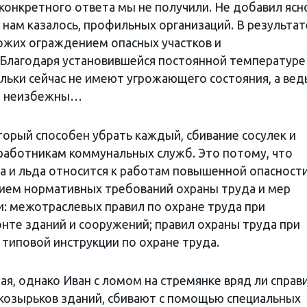
 конкретного ответа мы не получили. Не добавил ясн
 нам казалось, профильных организаций. В результат
ожих ограждением опасных участков и
Благодаря установившейся постоянной температуре
льки сейчас не имеют угрожающего состояния, а вед
ли неизбежны…
оторый способен убрать каждый, сбивание сосулек и
работникам коммунальных служб. Это потому, что
га и льда относится к работам повышенной опасности
нием нормативных требований охраны труда и мер
и: межотраслевых правил по охране труда при
нте зданий и сооружений; правил охраны труда при
 типовой инструкции по охране труда.
я, однако Иван с ломом на стремянке вряд ли справи
и козырьков зданий, сбивают с помощью специальных