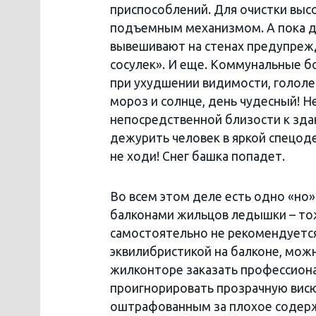
приспособлений. Для очистки высо
подъемным механизмом. А пока д
вывешивают на стенах предупреж
сосулек». И еще. Коммунальные б
при ухудшении видимости, гололед
мороз и солнце, день чудесный! 
непосредственной близости к зда
дежурить человек в яркой спецод
не ходи! Снег башка попадет.
Во всем этом деле есть одно «но»
балконами жильцов ледышки – тож
самостоятельно не рекомендуется
эквилибристикой на балконе, можн
жилконторе заказать профессиона
проигнорировать прозрачную висюл
оштрафованным за плохое содержа