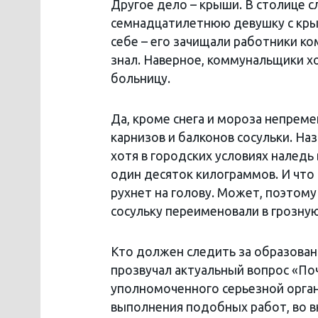
Другое дело – крыши. В столице с
семнадцатилетнюю девушку с крыш
себе – его зачищали работники ко
знал. Наверное, коммунальщики х
больницу.
Да, кроме снега и мороза непрем
карнизов и балконов сосульки. На
хотя в городских условиях наледь 
один десяток килограммов. И что 
рухнет на голову. Может, поэтом
сосульку переименовали в грозную
Кто должен следить за образовани
прозвучал актуальный вопрос «Поч
уполномоченного серьезной органи
выполнения подобных работ, во вн