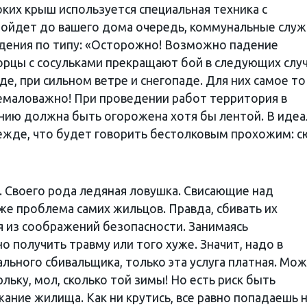
ких крыш используется специальная техника с
ойдет до вашего дома очередь, коммунальные слу
дения по типу: «Осторожно! Возможно падение
орцы с сосульками прекращают бой в следующих случ
е, при сильном ветре и снегопаде. Для них самое то
Немаловажно! При проведении работ территория в
нию должна быть огорожена хотя бы лентой. В идеа
ежде, что будет говорить бестолковым прохожим: с
. Своего рода ледяная ловушка. Свисающие над
е проблема самих жильцов. Правда, сбивать их
 из соображений безопасности. Занимаясь
о получить травму или того хуже. Значит, надо в
льного сбивальщика, только эта услуга платная. Мо
ьку, мол, сколько той зимы! Но есть риск быть
ние жилища. Как ни крутись, все равно попадаешь 