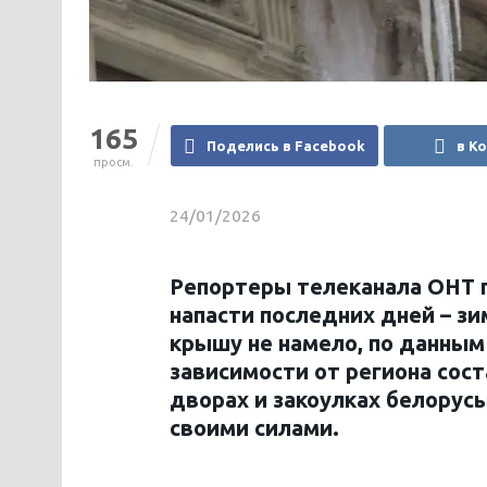
165
Поделись в Facebook
в К
просм.
24/01/2026
Репортеры телеканала ОНТ 
напасти последних дней – зи
крышу не намело, по данным
зависимости от региона сост
дворах и закоулках белорус
своими силами.