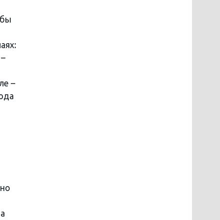
жбы
аях:
 –
ле –
юда
жно
на