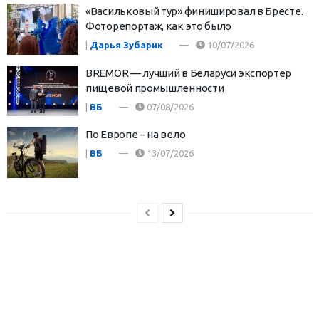
«Васильковый тур» финишировал в Бресте.
Фоторепортаж, как это было
|
Дарья Зубарик
10/07/2026
BREMOR — лучший в Беларуси экспортер
пищевой промышленности
|
ВБ
07/08/2026
По Европе – на вело
|
ВБ
13/07/2026