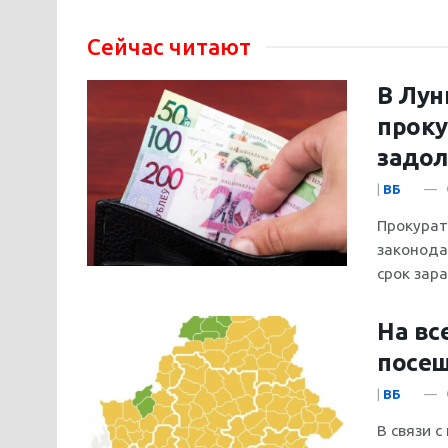
Сейчас читают
В Лун
проку
задол
|
ВБ
Прокурат
законода
срок зар
На вс
посещ
|
ВБ
В связи 