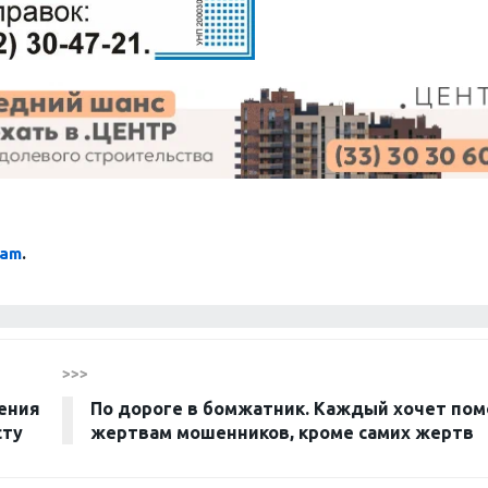
ram
.
>>>
ения
По дороге в бомжатник. Каждый хочет пом
сту
жертвам мошенников, кроме самих жертв