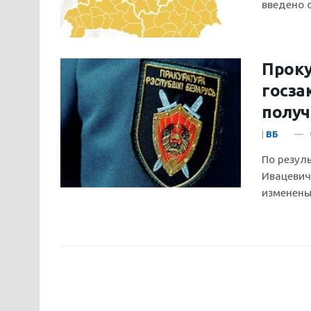
введено о
Проку
госза
получ
|
ВБ
По резул
Ивацевич
изменены