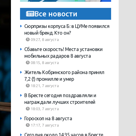
Все новости
Сюрпризы корпуса Б: в ЦУМе появился
новый бренд. Кто он?
09:27, 8 августа
Сбавьте скорость! Места установки
мобильных радаров 8 августа
08:15, 8 августа
Житель Кобринского района принял
7,2 (!) промилле и умер
18:21, 7 августа
В Бресте сегодня поздравляли и
награждали лучших строителей
18:03, 7 августа
Гороскоп на 8 августа
17:17, 7 августа
Сегодня около 14:35 часов в Бресте