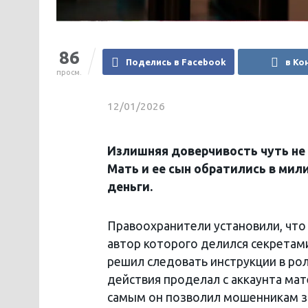
86
Поделись в Facebook
в Ко
просм.
12/01/2026
Излишняя доверчивость чуть не
Мать и ее сын обратились в мил
деньги.
Правоохранители установили, что
автор которого делился секретами
решил следовать инструкции в ро
действия проделал с аккаунта ма
самым он позволил мошенникам за