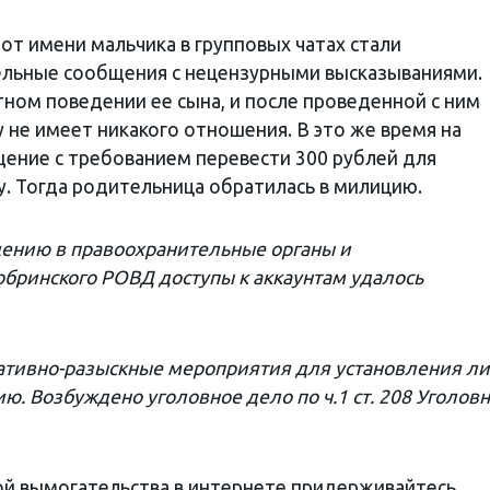
 от имени мальчика в групповых чатах стали
ельные сообщения с нецензурными высказываниями.
ном поведении ее сына, и после проведенной с ним
у не имеет никакого отношения. В это же время на
ение с требованием перевести 300 рублей для
у. Тогда родительница обратилась в милицию.
ению в правоохранительные органы и
бринского РОВД доступы к аккаунтам удалось
ативно-разыскные мероприятия для установления ли
ю. Возбуждено уголовное дело по ч.1 ст. 208 Уголов
ой вымогательства в интернете придерживайтесь