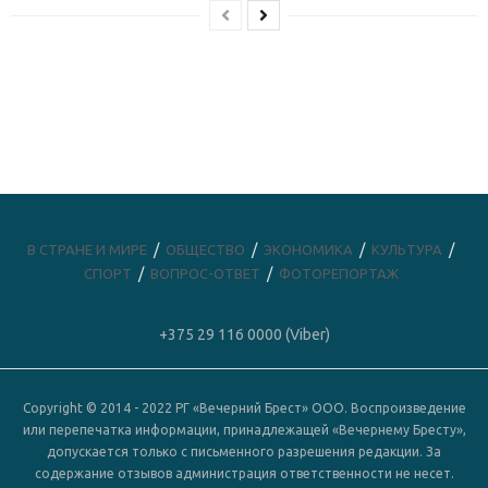
В СТРАНЕ И МИРЕ
ОБЩЕСТВО
ЭКОНОМИКА
КУЛЬТУРА
СПОРТ
ВОПРОС-ОТВЕТ
ФОТОРЕПОРТАЖ
+375 29 116 0000 (Viber)
Copyright © 2014 - 2022 РГ «Вечерний Брест» ООО. Воспроизведение
или перепечатка информации, принадлежащей «Вечернему Бресту»,
допускается только с письменного разрешения редакции. За
содержание отзывов администрация ответственности не несет.