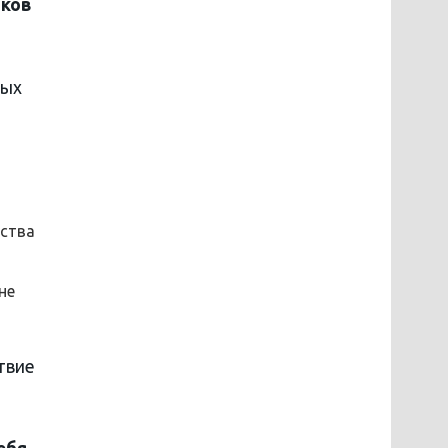
иков
ных
ества
не
твие