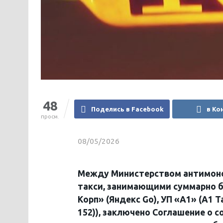
48
Поделись в Facebook
в Ко
просм.
08/05/2026
Между Министерством антимоно
такси, занимающими суммарно б
Корп» (Яндекс Go), УП «А1» (A1
152)), заключено Соглашение о