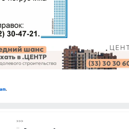
ram
.
>>>