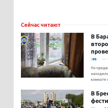
Сейчас читают
В Бар
второ
прове
|
ВБ
По предв
находилс
комнате с.
В Бре
фести