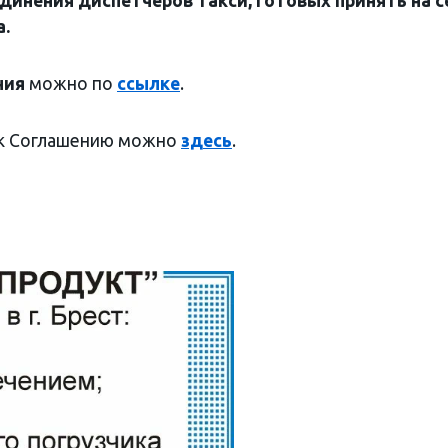
инения диспетчеров такси, готовых принять на с
.
ния
можно по
ссылке
.
к Соглашению можно
здесь
.