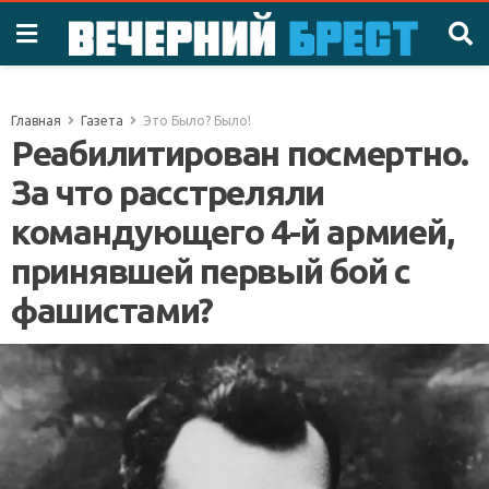
Главная
Газета
Это Было? Было!
Реабилитирован посмертно.
За что расстреляли
командующего 4-й армией,
принявшей первый бой с
фашистами?