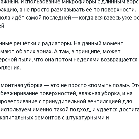
 влажный. Использование микрофибры с длинным вор
кцию, а не просто размазывать её по поверхности.
ола идёт самой последней — когда вся взвесь уже о
ей.
нные решётки и радиаторы. На данный момент
ают об этих зонах. А там, в принципе, может
ерсной пыли, что она потом неделями возвращается 
опления.
емонтная уборка — это не просто «помыть полы». Эт
обезжиривание поверхностей, влажная уборка, и на
проветривание с принудительной вентиляцией для
 используем именно такой подход, и удаётся достиг
 капитальных ремонтов с штукатурными и