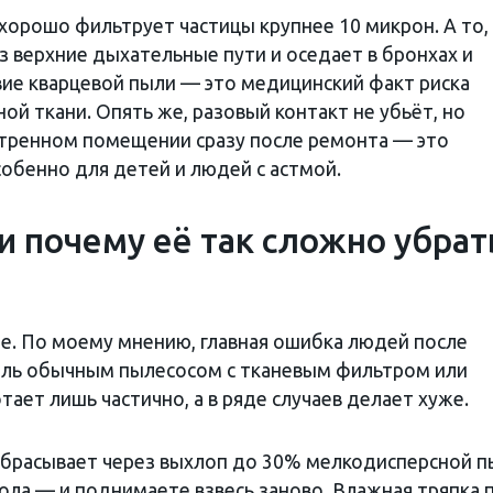
 хорошо фильтрует частицы крупнее 10 микрон. А то,
з верхние дыхательные пути и оседает в бронхах и
вие кварцевой пыли — это медицинский факт риска
ой ткани. Опять же, разовый контакт не убьёт, но
етренном помещении сразу после ремонта — это
особенно для детей и людей с астмой.
и почему её так сложно убрат
ое. По моему мнению, главная ошибка людей после
ыль обычным пылесосом с тканевым фильтром или
тает лишь частично, а в ряде случаев делает хуже.
брасывает через выхлоп до 30% мелкодисперсной п
пола — и поднимаете взвесь заново. Влажная тряпка 