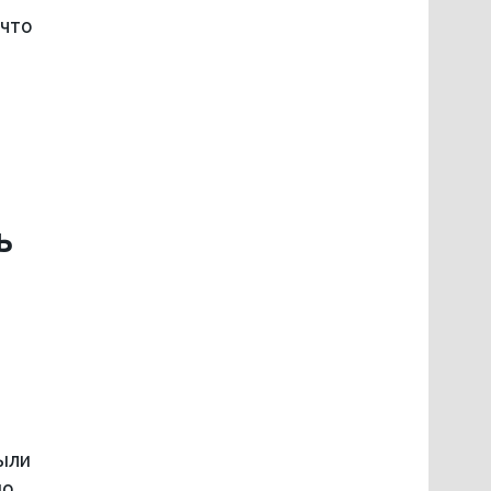
 что
ь
ыли
по