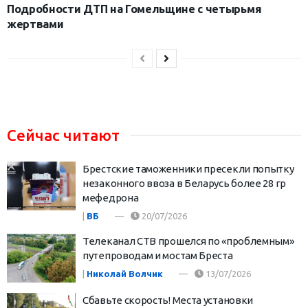
Подробности ДТП на Гомельщине с четырьмя
жертвами
Сейчас читают
Брестские таможенники пресекли попытку
незаконного ввоза в Беларусь более 28 гр
мефедрона
|
ВБ
20/07/2026
Телеканал СТВ прошелся по «проблемным»
путепроводам и мостам Бреста
|
Николай Волчик
13/07/2026
Сбавьте скорость! Места установки