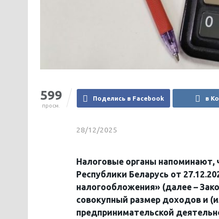
599
Поделись в Facebook
в К
просм.
28/12/2025
Налоговые органы напоминают, ч
Республики Беларусь от 27.12.2
налогообложения» (далее – Зак
совокупный размер доходов и (и
предпринимательской деятельн