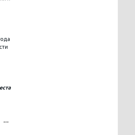
года
сти
еста