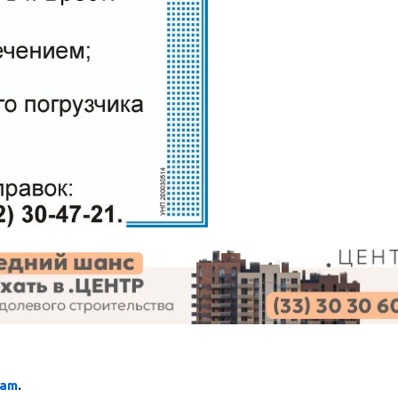
ram
.