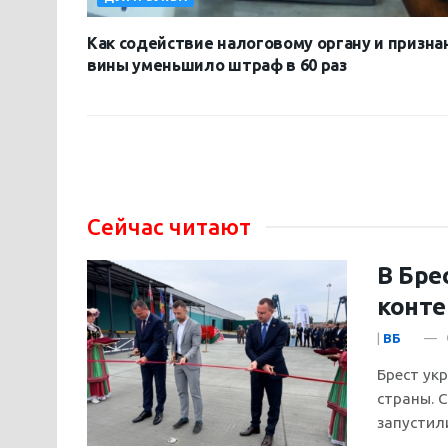
Как содействие налоговому органу и призна
вины уменьшило штраф в 60 раз
Сейчас читают
В Бре
конте
|
ВБ
Брест ук
страны. 
запустил