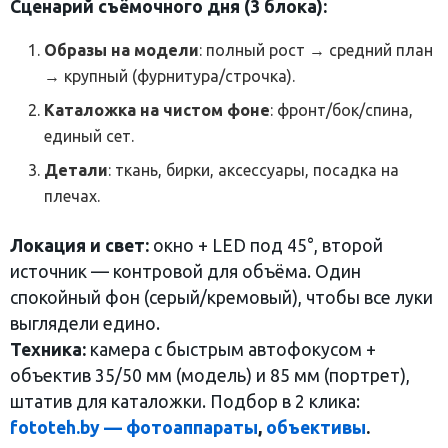
Сценарий съёмочного дня (3 блока):
Образы на модели
: полный рост → средний план
→ крупный (фурнитура/строчка).
Каталожка на чистом фоне
: фронт/бок/спина,
единый сет.
Детали
: ткань, бирки, аксессуары, посадка на
плечах.
Локация и свет:
окно + LED под 45°, второй
источник — контровой для объёма. Один
спокойный фон (серый/кремовый), чтобы все луки
выглядели едино.
Техника:
камера с быстрым автофокусом +
объектив 35/50 мм (модель) и 85 мм (портрет),
штатив для каталожки. Подбор в 2 клика:
fototeh.by — фотоаппараты
,
объективы
.