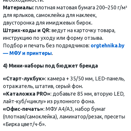
Материалы:
плотная матовая бумага 200–250 г/м²
для ярлыков, самоклейка для наклеек,
двусторонка для имиджевых бирок.
Штрих-коды и QR:
ведут на карточку товара,
инструкцию по уходу или форму отзыва.
Подбор и печать без подрядчиков:
orgtehnika.by
— МФУ и принтеры
.
4) Мини-наборы под бюджет бренда
«Старт-лукбук»
: камера + 35/50 мм, LED-панель,
отражатель, штатив, серый фон.
«Каталожка PRO»
: добавьте 85 мм, вторую LED,
лайт-куб/«циклу» из рулонного фона.
«Офис-печать»
: МФУ A4/A3, набор бумаг
(плотная/самоклейка), ламинатор/резак, пресеты
«Бирка цвет/ч-б».