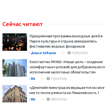
Сейчас читают
Праздничная программа выходных дней в
Парке культуры и отдыха завершилась
фестивалем водных фонариков
|
Дарья Зубарик
27/07/2026
Константин РАЧКО: «Наша цель – создание
«комфортных» условий для добровольного
исполнения налоговых обязательств»
|
ВБ
11/07/2026
«Девичий» виноград возвращается на свое
место после ремонта на Леваневского, 1
|
ВБ
09/07/2026