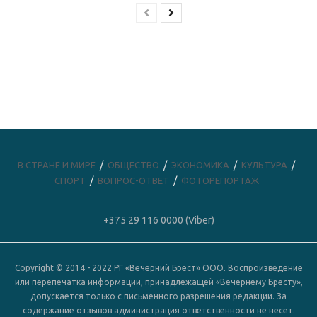
В СТРАНЕ И МИРЕ
ОБЩЕСТВО
ЭКОНОМИКА
КУЛЬТУРА
СПОРТ
ВОПРОС-ОТВЕТ
ФОТОРЕПОРТАЖ
+375 29 116 0000 (Viber)
Copyright © 2014 - 2022 РГ «Вечерний Брест» ООО. Воспроизведение
или перепечатка информации, принадлежащей «Вечернему Бресту»,
допускается только с письменного разрешения редакции. За
содержание отзывов администрация ответственности не несет.