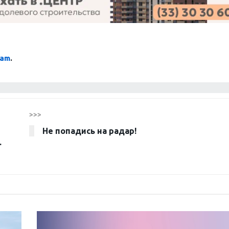
ram
.
>>>
Не попадись на радар!
.