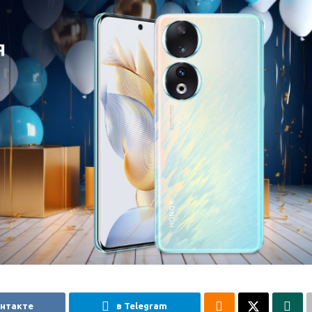
онтакте
в Telegram