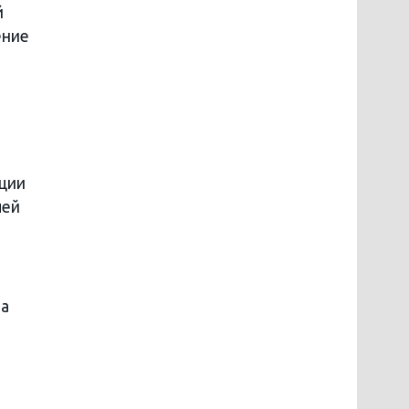
й
ение
ции
лей
а