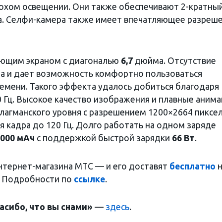
охом освещении. Они также обеспечивают 2-кратны
а. Селфи-камера также имеет впечатляющее разреш
ющим экраном с диагональю
6,7
дюйма. Отсутствие
аза и дает возможность комфортно пользоваться
емени. Такого эффекта удалось добиться благодаря
Гц. Высокое качество изображения и плавные анима
лагманского уровня с разрешением 1200×2664 пиксе
 кадра до 120 Гц. Долго работать на одном заряде
000 мАч
с поддержкой быстрой зарядки
66 Вт
.
интернет-магазина МТС — и его доставят
бесплатно
н
. Подробности по
ссылке
.
асибо, что вы снами»
—
здесь
.