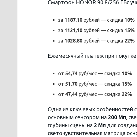
Смартфон HONOR 90 8/256 ГБс у
за
1187,10
рублей — скидка
10%
за
1121,10
рублей — скидка
15%
за
1028,80
рублей — скидка
22%
Ежемесячный платеж при покупке в
от
54,74
руб/мес — скидка
10%
от
51,70
руб/мес — скидка
15%
от
47,44
руб/мес — скидка
22%
Одна из ключевых особенностей
основным сенсором на
200 Мп
, с
глубины сцены на
2 Мп
для создан
светочувствительная матрица осн