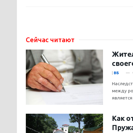
Сейчас читают
Жител
своег
|
ВБ
Наследст
между ро
является
Как о
Пружа