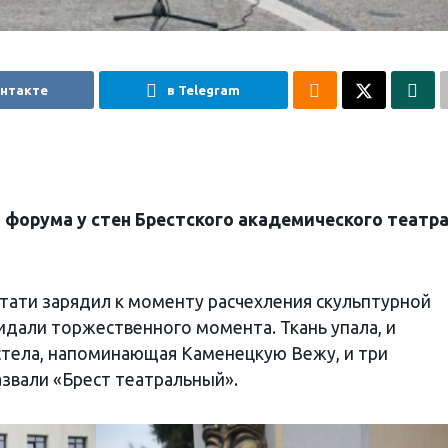
онтакте
в Telegram
форума у стен Брестского академического театр
тати зарядил к моменту расчехления скульптурной
идали торжественного момента. Ткань упала, и
стела, напоминающая Каменецкую Вежу, и три
азвали «Брест театральный».