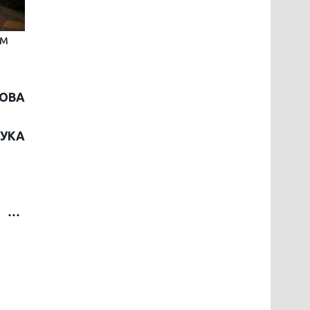
ом
МОВА
ЧУКА