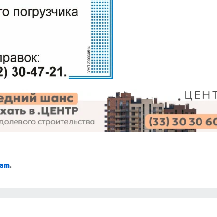
ram
.