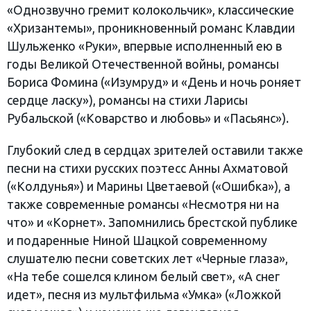
«Однозвучно гремит колокольчик», классические
«Хризантемы», проникновенный романс Клавдии
Шульженко «Руки», впервые исполненный ею в
годы Великой Отечественной войны, романсы
Бориса Фомина («Изумруд» и «День и ночь роняет
сердце ласку»), романсы на стихи Ларисы
Рубальской («Коварство и любовь» и «Пасьянс»).
Глубокий след в сердцах зрителей оставили также
песни на стихи русских поэтесс Анны Ахматовой
(«Колдунья») и Марины Цветаевой («Ошибка»), а
также современные романсы «Несмотря ни на
что» и «Корнет». Запомнились брестской публике
и подаренные Ниной Шацкой современному
слушателю песни советских лет «Черные глаза»,
«На тебе сошелся клином белый свет», «А снег
идет», песня из мультфильма «Умка» («Ложкой