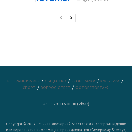
|
Николай Волчик
09/07/2026
В СТРАНЕ И МИРЕ
ОБЩЕСТВО
ЭКОНОМИКА
КУЛЬТУРА
СПОРТ
ВОПРОС-ОТВЕТ
ФОТОРЕПОРТАЖ
+375 29 116 0000 (Viber)
Copyright © 2014 - 2022 РГ «Вечерний Брест» ООО. Воспроизведение
или перепечатка информации, принадлежащей «Вечернему Бресту»,