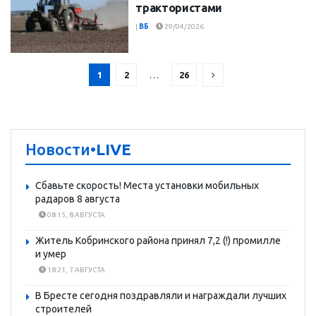
трактористами
|
ВБ
29/04/2026
1
2
…
26
Новости
•LIVE
Сбавьте скорость! Места установки мобильных
радаров 8 августа
08:15, 8 АВГУСТА
Житель Кобринского района принял 7,2 (!) промилле
и умер
18:21, 7 АВГУСТА
В Бресте сегодня поздравляли и награждали лучших
строителей