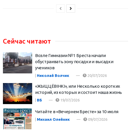
Сейчас читают
Возле Гимназии №1 Бреста начали
обустраивать зону посадки и высадки
учеников
|
Николай Волчик
20/07/2026
«ЖЫЦЦЁВІНКІ», или Несколько коротких
историй, из которых и состоит наша жизнь
|
ВБ
19/07/2026
Читайте в «Вечернем Бресте» за 10 июля
|
Михаил Олейник
09/07/2026