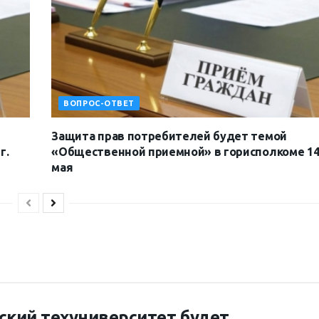
ВОПРОС-ОТВЕТ
Защита прав потребителей будет темой
г.
«Общественной приемной» в горисполкоме 1
мая
ский техуниверситет будет