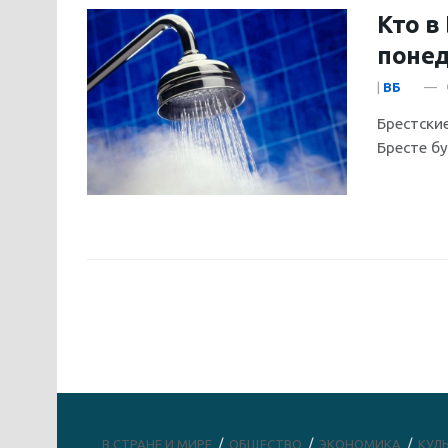
Кто в
понед
|
ВБ
Брестские
Бресте бу
В СТРАНЕ И МИРЕ
ОБЩЕСТВО
ЭКОНОМИКА
КУЛ