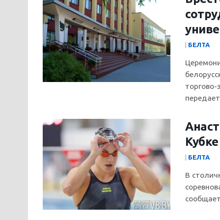
сотру
униве
|
БЕЛТА
Церемони
белорусс
торгово-
передает
Анаст
Кубке
|
БЕЛТА
В столич
соревнов
сообщает 