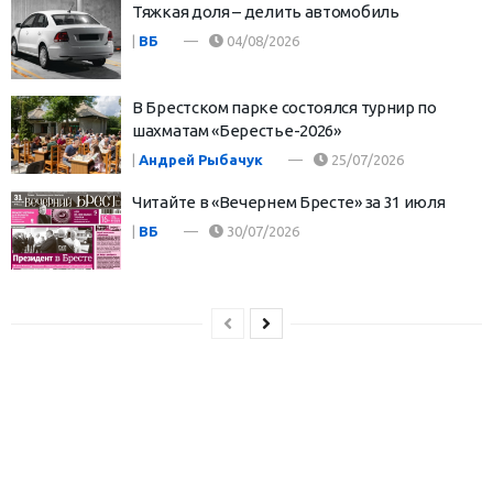
Тяжкая доля – делить автомобиль
|
ВБ
04/08/2026
В Брестском парке состоялся турнир по
шахматам «Берестье-2026»
|
Андрей Рыбачук
25/07/2026
Читайте в «Вечернем Бресте» за 31 июля
|
ВБ
30/07/2026