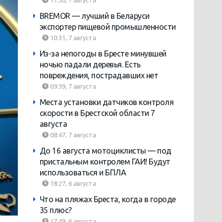
11:30, 7 августа
BREMOR — лучший в Беларуси
экспортер пищевой промышленности
10:31, 7 августа
Из-за непогоды в Бресте минувшей
ночью падали деревья. Есть
повреждения, пострадавших нет
09:39, 7 августа
Места установки датчиков контроля
скорости в Брестской области 7
августа
08:47, 7 августа
До 16 августа мотоциклисты — под
пристальным контролем ГАИ! Будут
использоваться и БПЛА
18:27, 6 августа
Что на пляжах Бреста, когда в городе
35 плюс?
17:49, 6 августа