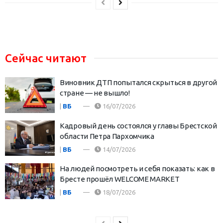
Сейчас читают
Виновник ДТП попытался скрыться в другой
стране — не вышло!
|
ВБ
16/07/2026
Кадровый день состоялся у главы Брестской
области Петра Пархомчика
|
ВБ
14/07/2026
На людей посмотреть и себя показать: как в
Бресте прошёл WELCOME MARKET
|
ВБ
18/07/2026