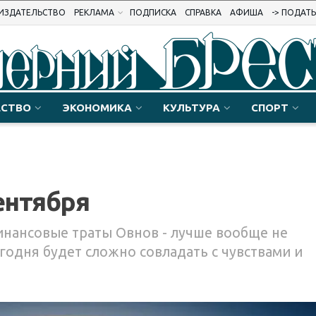
ИЗДАТЕЛЬСТВО
РЕКЛАМА
ПОДПИСКА
СПРАВКА
АФИША
-> ПОДАТ
СТВО
ЭКОНОМИКА
КУЛЬТУРА
СПОРТ
ентября
нансовые траты Овнов - лучше вообще не
егодня будет сложно совладать с чувствами и