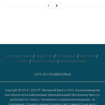
В СТРАНЕ И МИРЕ
ОБЩЕСТВО
ЭКОНОМИКА
КУЛЬТУРА
СПОРТ
ВОПРОС-ОТВЕТ
ФОТОРЕПОРТАЖ
+375 29 116 0000 (Viber)
Copyright © 2014 - 2022 РГ «Вечерний Брест» ООО. Воспроизведение
или перепечатка информации, принадлежащей «Вечернему Бресту»,
допускается только с письменного разрешения редакции. За
содержание отзывов администрация ответственности не несет.