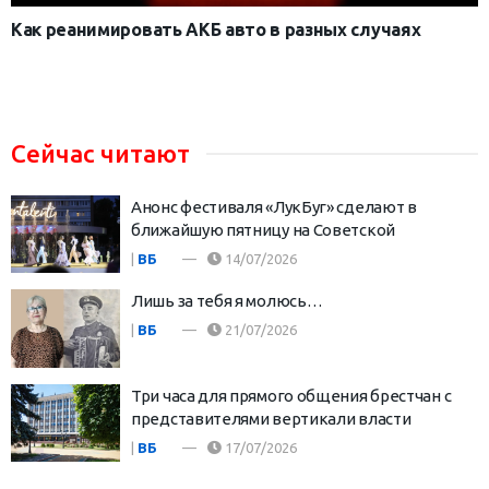
Как реанимировать АКБ авто в разных случаях
Сейчас читают
Анонс фестиваля «ЛукБуг» сделают в
ближайшую пятницу на Советской
|
ВБ
14/07/2026
Лишь за тебя я молюсь…
|
ВБ
21/07/2026
Три часа для прямого общения брестчан с
представителями вертикали власти
|
ВБ
17/07/2026