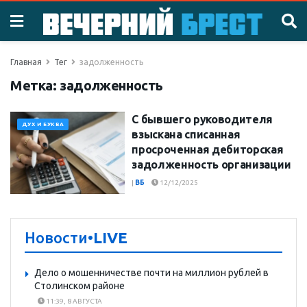
Главная
Тег
задолженность
Метка:
задолженность
С бывшего руководителя
ДУХ И БУКВА
взыскана списанная
просроченная дебиторская
задолженность организации
|
ВБ
12/12/2025
Новости
•LIVE
Дело о мошенничестве почти на миллион рублей в
Столинском районе
11:39, 8 АВГУСТА