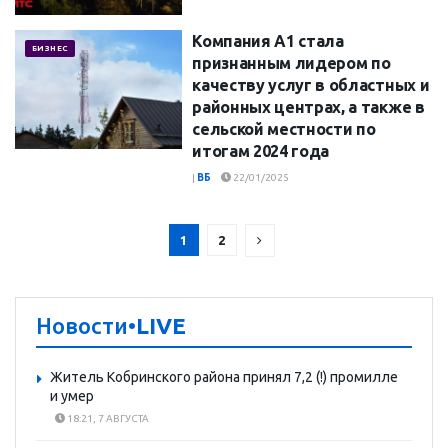
Компания А1 стала
БИЗНЕС
признанным лидером по
качеству услуг в областных и
районных центрах, а также в
сельской местности по
итогам 2024 года
|
ВБ
22/01/2025
1
2
Новости
•LIVE
Житель Кобринского района принял 7,2 (!) промилле
и умер
18:21, 7 АВГУСТА