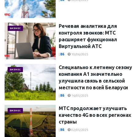
Речевая аналитика для
БИЗНЕС
контроля звонков: МТС
расширяет функционал
Виртуальной АТС
|
ВБ
10/06/2025
Специально к летнему сезону
БИЗНЕС
компания А1 значительно
улучшила связь в сельской
местности по всей Беларуси
|
ВБ
16/05/2025
МТС продолжает улучшать
БИЗНЕС
качество 4G во всех регионах
страны
|
ВБ
02/05/2025