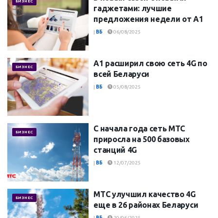
БИЗНЕС
гаджетами: лучшие
предложения недели от А1
|
ВБ
06/08/2025
А1 расширил свою сеть 4G по
БИЗНЕС
всей Беларуси
|
ВБ
05/08/2025
С начала года сеть МТС
БИЗНЕС
приросла на 500 базовых
станций 4G
|
ВБ
12/07/2025
МТС улучшил качество 4G
БИЗНЕС
еще в 26 районах Беларуси
|
ВБ
20/06/2025