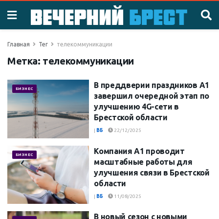
Главная
Тег
телекоммуникации
Метка:
телекоммуникации
В преддверии праздников А1
БИЗНЕС
завершил очередной этап по
улучшению 4G-сети в
Брестской области
|
ВБ
22/12/2025
Компания А1 проводит
БИЗНЕС
масштабные работы для
улучшения связи в Брестской
области
|
ВБ
11/08/2025
В новый сезон с новыми